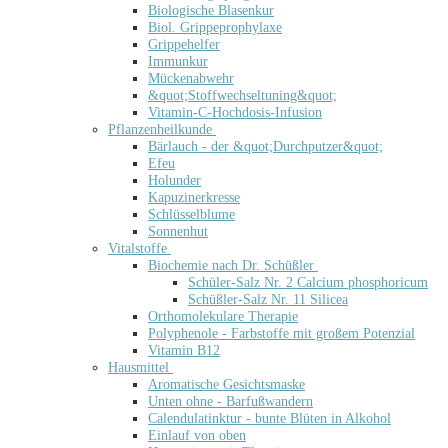
Biologische Blasenkur
Biol. Grippeprophylaxe
Grippehelfer
Immunkur
Mückenabwehr
&quot;Stoffwechseltuning&quot;
Vitamin-C-Hochdosis-Infusion
Pflanzenheilkunde
Bärlauch - der &quot;Durchputzer&quot;
Efeu
Holunder
Kapuzinerkresse
Schlüsselblume
Sonnenhut
Vitalstoffe
Biochemie nach Dr. Schüßler
Schüler-Salz Nr. 2 Calcium phosphoricum
Schüßler-Salz Nr. 11 Silicea
Orthomolekulare Therapie
Polyphenole - Farbstoffe mit großem Potenzial
Vitamin B12
Hausmittel
Aromatische Gesichtsmaske
Unten ohne - Barfußwandern
Calendulatinktur - bunte Blüten in Alkohol
Einlauf von oben