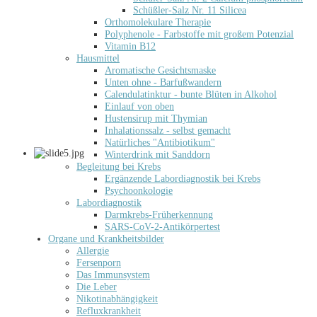
Schüßler-Salz Nr. 11 Silicea
Orthomolekulare Therapie
Polyphenole - Farbstoffe mit großem Potenzial
Vitamin B12
Hausmittel
Aromatische Gesichtsmaske
Unten ohne - Barfußwandern
Calendulatinktur - bunte Blüten in Alkohol
Einlauf von oben
Hustensirup mit Thymian
Inhalationssalz - selbst gemacht
Natürliches "Antibiotikum"
Winterdrink mit Sanddorn
Begleitung bei Krebs
Ergänzende Labordiagnostik bei Krebs
Psychoonkologie
Labordiagnostik
Darmkrebs-Früherkennung
SARS-CoV-2-Antikörpertest
Organe und Krankheitsbilder
Allergie
Fersenporn
Das Immunsystem
Die Leber
Nikotinabhängigkeit
Refluxkrankheit