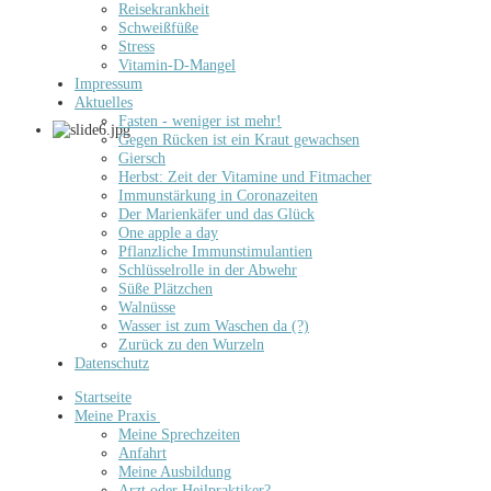
Reisekrankheit
Schweißfüße
Stress
Vitamin-D-Mangel
Impressum
Aktuelles
Fasten - weniger ist mehr!
Gegen Rücken ist ein Kraut gewachsen
Giersch
Herbst: Zeit der Vitamine und Fitmacher
Immunstärkung in Coronazeiten
Der Marienkäfer und das Glück
One apple a day
Pflanzliche Immunstimulantien
Schlüsselrolle in der Abwehr
Süße Plätzchen
Walnüsse
Wasser ist zum Waschen da (?)
Zurück zu den Wurzeln
Datenschutz
Startseite
Meine Praxis
Meine Sprechzeiten
Anfahrt
Meine Ausbildung
Arzt oder Heilpraktiker?