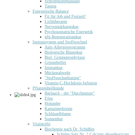
Schröpfkopfmassage
Taping
Energetische Balance
Fit für Job und Freizeit!
Lichttherapie
Nervenstärkungskur
Psychosomatische Energetik
üfü-Regenerationskur
Immunsystem und Stoffwechsel
Anti-Allergieprogramm
Biologische Blasenkur
Biol. Grippeprophylaxe
Grippehelfer
Immunkur
Mückenabwehr
"Stoffwechseltuning"
Vitamin-C-Hochdosis-Infusion
Pflanzenheilkunde
Bärlauch - der "Durchputzer"
Efeu
Holunder
Kapuzinerkresse
Schlüsselblume
Sonnenhut
Vitalstoffe
Biochemie nach Dr. Schüßler
Schüler-Salz Nr. 2 Calcium phosphoricum