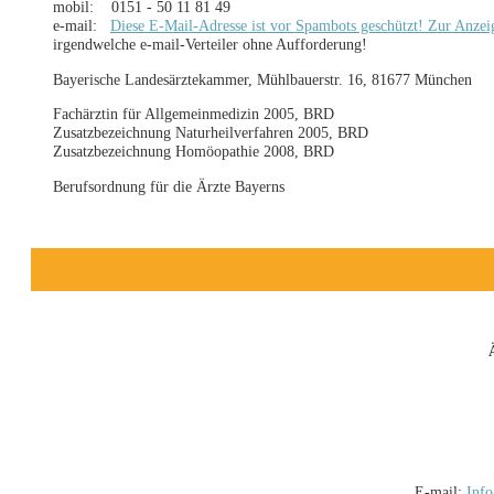
mobil: 0151 - 50 11 81 49
e-mail:
Diese E-Mail-Adresse ist vor Spambots geschützt! Zur Anzeig
irgendwelche e-mail-Verteiler ohne Aufforderung!
Bayerische Landesärztekammer, Mühlbauerstr. 16, 81677 München
Fachärztin für Allgemeinmedizin 2005, BRD
Zusatzbezeichnung Naturheilverfahren 2005, BRD
Zusatzbezeichnung Homöopathie 2008, BRD
Berufsordnung für die Ärzte Bayerns
E-mail:
Info