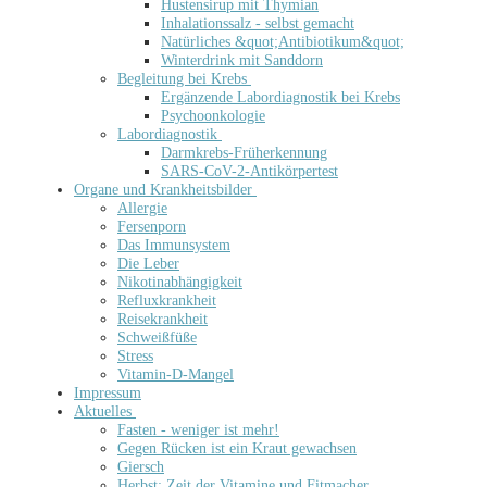
Hustensirup mit Thymian
Inhalationssalz - selbst gemacht
Natürliches &quot;Antibiotikum&quot;
Winterdrink mit Sanddorn
Begleitung bei Krebs
Ergänzende Labordiagnostik bei Krebs
Psychoonkologie
Labordiagnostik
Darmkrebs-Früherkennung
SARS-CoV-2-Antikörpertest
Organe und Krankheitsbilder
Allergie
Fersenporn
Das Immunsystem
Die Leber
Nikotinabhängigkeit
Refluxkrankheit
Reisekrankheit
Schweißfüße
Stress
Vitamin-D-Mangel
Impressum
Aktuelles
Fasten - weniger ist mehr!
Gegen Rücken ist ein Kraut gewachsen
Giersch
Herbst: Zeit der Vitamine und Fitmacher