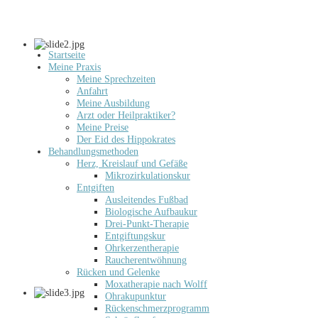
Startseite
Meine Praxis
Meine Sprechzeiten
Anfahrt
Meine Ausbildung
Arzt oder Heilpraktiker?
Meine Preise
Der Eid des Hippokrates
Behandlungsmethoden
Herz, Kreislauf und Gefäße
Mikrozirkulationskur
Entgiften
Ausleitendes Fußbad
Biologische Aufbaukur
Drei-Punkt-Therapie
Entgiftungskur
Ohrkerzentherapie
Raucherentwöhnung
Rücken und Gelenke
Moxatherapie nach Wolff
Ohrakupunktur
Rückenschmerzprogramm