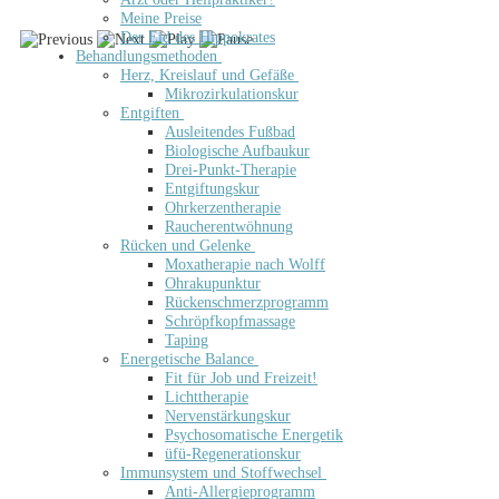
Meine Preise
Der Eid des Hippokrates
Behandlungsmethoden
Herz, Kreislauf und Gefäße
Mikrozirkulationskur
Entgiften
Ausleitendes Fußbad
Biologische Aufbaukur
Drei-Punkt-Therapie
Entgiftungskur
Ohrkerzentherapie
Raucherentwöhnung
Rücken und Gelenke
Moxatherapie nach Wolff
Ohrakupunktur
Rückenschmerzprogramm
Schröpfkopfmassage
Taping
Energetische Balance
Fit für Job und Freizeit!
Lichttherapie
Nervenstärkungskur
Psychosomatische Energetik
üfü-Regenerationskur
Immunsystem und Stoffwechsel
Anti-Allergieprogramm