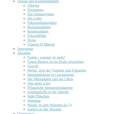
Organe und Krankheitsbilder
Allergie
Fersenporn
Das Immunsystem
Die Leber
Nikotinabhängigkeit
Refluxkrankheit
Reisekrankheit
Schweißfüße
Stress
Vitamin-D-Mangel
Impressum
Aktuelles
Fasten - weniger ist mehr!
Gegen Rücken ist ein Kraut gewachsen
Giersch
Herbst: Zeit der Vitamine und Fitmacher
Immunstärkung in Coronazeiten
Der Marienkäfer und das Glück
One apple a day
Pflanzliche Immunstimulantien
Schlüsselrolle in der Abwehr
Süße Plätzchen
Walnüsse
Wasser ist zum Waschen da (?)
Zurück zu den Wurzeln
Datenschutz