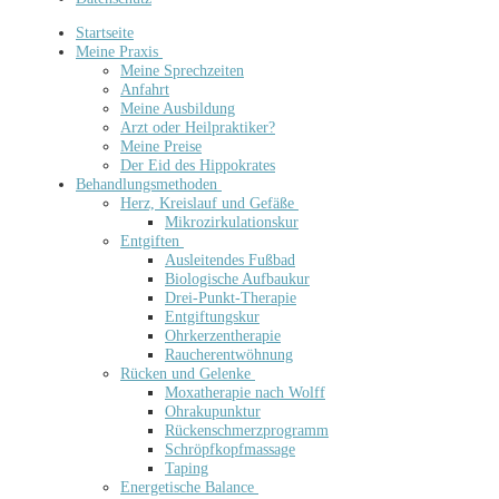
Startseite
Meine Praxis
Meine Sprechzeiten
Anfahrt
Meine Ausbildung
Arzt oder Heilpraktiker?
Meine Preise
Der Eid des Hippokrates
Behandlungsmethoden
Herz, Kreislauf und Gefäße
Mikrozirkulationskur
Entgiften
Ausleitendes Fußbad
Biologische Aufbaukur
Drei-Punkt-Therapie
Entgiftungskur
Ohrkerzentherapie
Raucherentwöhnung
Rücken und Gelenke
Moxatherapie nach Wolff
Ohrakupunktur
Rückenschmerzprogramm
Schröpfkopfmassage
Taping
Energetische Balance