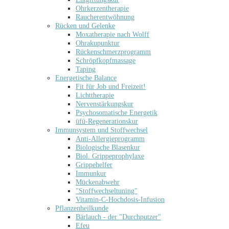
Ohrkerzentherapie
Raucherentwöhnung
Rücken und Gelenke
Moxatherapie nach Wolff
Ohrakupunktur
Rückenschmerzprogramm
Schröpfkopfmassage
Taping
Energetische Balance
Fit für Job und Freizeit!
Lichttherapie
Nervenstärkungskur
Psychosomatische Energetik
üfü-Regenerationskur
Immunsystem und Stoffwechsel
Anti-Allergieprogramm
Biologische Blasenkur
Biol. Grippeprophylaxe
Grippehelfer
Immunkur
Mückenabwehr
"Stoffwechseltuning"
Vitamin-C-Hochdosis-Infusion
Pflanzenheilkunde
Bärlauch - der "Durchputzer"
Efeu