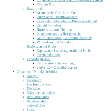
Polyphenole - Farbstoffe mit großem Potenzial
Vitamin B12
Hausmittel
Aromatische Gesichtsmaske
Unten ohne - Barfußwandern
Calendulatinktur - bunte Blüten in Alkohol
Einlauf von oben
Hustensirup mit Thymian
Inhalationssalz - selbst gemacht
Natürliches &quot;Antibiotikum&quot;
Winterdrink mit Sanddorn
Begleitung bei Krebs
Ergänzende Labordiagnostik bei Krebs
Psychoonkologie
Labordiagnostik
Darmkrebs-Früherkennung
SARS-CoV-2-Antikörpertest
Organe und Krankheitsbilder
Allergie
Fersenporn
Das Immunsystem
Die Leber
Nikotinabhängigkeit
Refluxkrankheit
Reisekrankheit
Schweißfüße
Stress