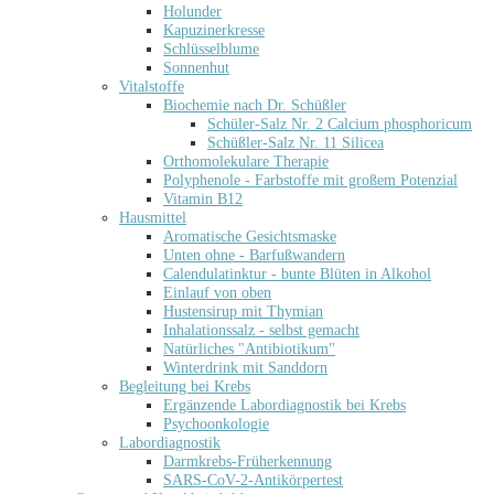
Holunder
Kapuzinerkresse
Schlüsselblume
Sonnenhut
Vitalstoffe
Biochemie nach Dr. Schüßler
Schüler-Salz Nr. 2 Calcium phosphoricum
Schüßler-Salz Nr. 11 Silicea
Orthomolekulare Therapie
Polyphenole - Farbstoffe mit großem Potenzial
Vitamin B12
Hausmittel
Aromatische Gesichtsmaske
Unten ohne - Barfußwandern
Calendulatinktur - bunte Blüten in Alkohol
Einlauf von oben
Hustensirup mit Thymian
Inhalationssalz - selbst gemacht
Natürliches "Antibiotikum"
Winterdrink mit Sanddorn
Begleitung bei Krebs
Ergänzende Labordiagnostik bei Krebs
Psychoonkologie
Labordiagnostik
Darmkrebs-Früherkennung
SARS-CoV-2-Antikörpertest