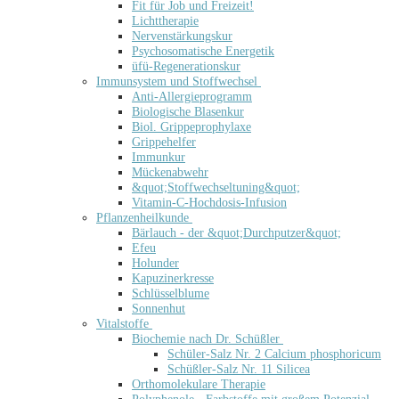
Fit für Job und Freizeit!
Lichttherapie
Nervenstärkungskur
Psychosomatische Energetik
üfü-Regenerationskur
Immunsystem und Stoffwechsel
Anti-Allergieprogramm
Biologische Blasenkur
Biol. Grippeprophylaxe
Grippehelfer
Immunkur
Mückenabwehr
&quot;Stoffwechseltuning&quot;
Vitamin-C-Hochdosis-Infusion
Pflanzenheilkunde
Bärlauch - der &quot;Durchputzer&quot;
Efeu
Holunder
Kapuzinerkresse
Schlüsselblume
Sonnenhut
Vitalstoffe
Biochemie nach Dr. Schüßler
Schüler-Salz Nr. 2 Calcium phosphoricum
Schüßler-Salz Nr. 11 Silicea
Orthomolekulare Therapie