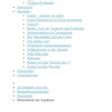
Vitamin-D-Mangel
Impressum
Aktuelles
Fasten - weniger ist mehr!
Gegen Rücken ist ein Kraut gewachsen
Giersch
Herbst: Zeit der Vitamine und Fitmacher
Immunstärkung in Coronazeiten
Der Marienkäfer und das Glück
One apple a day
Pflanzliche Immunstimulantien
Schlüsselrolle in der Abwehr
Süße Plätzchen
Walnüsse
Wasser ist zum Waschen da (?)
Zurück zu den Wurzeln
Datenschutz
Terminanfrage
Sie befinden sich hier:
Behandlungsmethoden
Hausmittel
Winterdrink mit Sanddorn