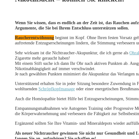
Wenn Sie wissen, dass es endlich an der Zeit ist, das Rauchen au
Argumente, die Sie bei Ihrem Entschluss unterstützen sollen.
Raucherentwöhnung
beginnt im Kopf. Ohne Ihren festen Vorsatz geht
auftretende Entzugserscheinungen lindern, die Stimmung verbessern un
Sehr wirksam ist die Nichtraucher-Akupunktur, die ich gerne als
Ohra
Zigarette mehr geraucht haben!
Mit einem Stift suche ich dann Ihr Ohr nach aktiven Punkten ab. Ausg
Nikotinabhängigkeit auf immer verschwindet.
Je nach gewählten Punkten minimiert die Akupunktur das Verlangen n
Unterstützend erhalten Sie in jeder Sitzung besondere Zuwendung in
wohltuenden
Schröpfkopfmassage
oder einer energetischen Breußmass
Auch die Homöopathie bietet Hilfe bei Entzugserscheinungen, Stim
Entspannungsmaßnahmen wie Autogenes Training oder Progressive Mus
die Körperwahrnehmung und verbessern die Fähigkeit zur Selbstbest
Ergänzend sollten Sie Ihre Vitamin- und Mineraldepots wieder auffüll
Als neuer Nichtraucher gewinnen Sie nicht nur Gesundheit und Leb
fangen Sie an, aufzuhören? Sie schaffen es!