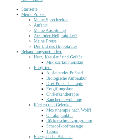
Startseite
Meine Praxis
Meine Sprechzeiten
Anfahrt
Meine Ausbildung
Arzt oder Heilpraktiker?
Meine Preise
Der Eid des Hippokrates
Behandlungsmethoden
Herz, Kreislauf und Gefäße
Mikrozirkulationskur
Entgiften
Ausleitendes Fußbad
Biologische Aufbaukur
Drei-Punkt-Therapie
Entgiftungskur
Ohrkerzentherapie
Raucherentwöhnung
Rücken und Gelenke
Moxatherapie nach Wolff
Ohrakupunktur
Rückenschmerzprogramm
Schröpfkopfmassage
Taping
Energetische Balance