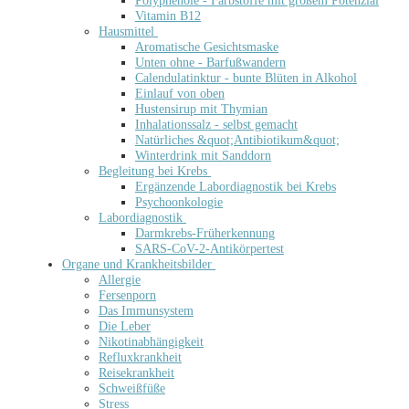
Polyphenole - Farbstoffe mit großem Potenzial
Vitamin B12
Hausmittel
Aromatische Gesichtsmaske
Unten ohne - Barfußwandern
Calendulatinktur - bunte Blüten in Alkohol
Einlauf von oben
Hustensirup mit Thymian
Inhalationssalz - selbst gemacht
Natürliches &quot;Antibiotikum&quot;
Winterdrink mit Sanddorn
Begleitung bei Krebs
Ergänzende Labordiagnostik bei Krebs
Psychoonkologie
Labordiagnostik
Darmkrebs-Früherkennung
SARS-CoV-2-Antikörpertest
Organe und Krankheitsbilder
Allergie
Fersenporn
Das Immunsystem
Die Leber
Nikotinabhängigkeit
Refluxkrankheit
Reisekrankheit
Schweißfüße
Stress