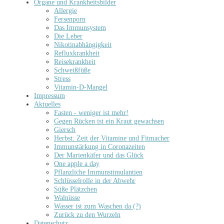
Organe und Krankheitsbilder
Allergie
Fersenporn
Das Immunsystem
Die Leber
Nikotinabhängigkeit
Refluxkrankheit
Reisekrankheit
Schweißfüße
Stress
Vitamin-D-Mangel
Impressum
Aktuelles
Fasten - weniger ist mehr!
Gegen Rücken ist ein Kraut gewachsen
Giersch
Herbst: Zeit der Vitamine und Fitmacher
Immunstärkung in Coronazeiten
Der Marienkäfer und das Glück
One apple a day
Pflanzliche Immunstimulantien
Schlüsselrolle in der Abwehr
Süße Plätzchen
Walnüsse
Wasser ist zum Waschen da (?)
Zurück zu den Wurzeln
Datenschutz