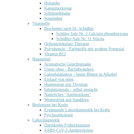
Holunder
Kapuzinerkresse
Schlüsselblume
Sonnenhut
Vitalstoffe
Biochemie nach Dr. Schüßler
Schüler-Salz Nr. 2 Calcium phosphoricum
Schüßler-Salz Nr. 11 Silicea
Orthomolekulare Therapie
Polyphenole - Farbstoffe mit großem Potenzial
Vitamin B12
Hausmittel
Aromatische Gesichtsmaske
Unten ohne - Barfußwandern
Calendulatinktur - bunte Blüten in Alkohol
Einlauf von oben
Hustensirup mit Thymian
Inhalationssalz - selbst gemacht
Natürliches "Antibiotikum"
Winterdrink mit Sanddorn
Begleitung bei Krebs
Ergänzende Labordiagnostik bei Krebs
Psychoonkologie
Labordiagnostik
Darmkrebs-Früherkennung
SARS-CoV-2-Antikörpertest