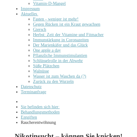
Vitamin-D-Mangel
Impressum
Aktuelles
Fasten - weniger ist mehr!
Gegen Rücken ist ein Kraut gewachsen
Giersch
Herbst: Zeit der Vitamine und Fitmacher
Immunstärkung in Coronazeiten
Der Marienkäfer und das Glück
One apple a day
Pflanzliche Immunstimulantien
Schlüsselrolle in der Abwehr
Süße Plätzchen
Walnüsse
Wasser ist zum Waschen da (?)
Zurück zu den Wurzeln
Datenschutz
Terminanfrage
Sie befinden sich hier:
Behandlungsmethoden
Entgiften
Raucherentwöhnung
Nikotinsucht – können Sie knicken!