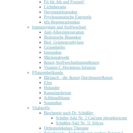
Fit für Job und Freizeit!
Lichttherapie
Nervenstärkungskur
Psychosomatische Energetik
üfü-Regenerationskur
Immunsystem und Stoffwechsel
Anti-Allergieprogramm
Biologische Blasenkur
Biol. Grippeprophylaxe
Grippehelfer
Immunkur
Mückenabwehr
&quot;Stoffwechseltuning&quot;
Vitamin-C-Hochdosis-Infusion
Pflanzenheilkunde
Bärlauch - der &quot;Durchputzer&quot;
Efeu
Holunder
Kapuzinerkresse
Schlüsselblume
Sonnenhut
Vitalstoffe
Biochemie nach Dr. Schüßler
Schüler-Salz Nr. 2 Calcium phosphoricum
Schüßler-Salz Nr. 11 Silicea
Orthomolekulare Therapie