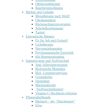
Ohrkerzentherapie
Raucherentwöhnung
Rücken und Gelenke
Moxatherapie nach Wolff
Ohrakupunktur
Rückenschmerzprogramm
Schröpfkopfmassage
Taping
Energetische Balance
Fit für Job und Freizeit!
Lichttherapie
Nervenstärkungskur
Psychosomatische Energetik
üfü-Regenerationskur
Immunsystem und Stoffwechsel
Anti-Allergieprogramm
Biologische Blasenkur
Biol. Grippeprophylaxe
Grippehelfer
Immunkur
Mückenabwehr
"Stoffwechseltuning"
Vitamin-C-Hochdosis-Infusion
Pflanzenheilkunde
Bärlauch - der "Durchputzer"
Efeu