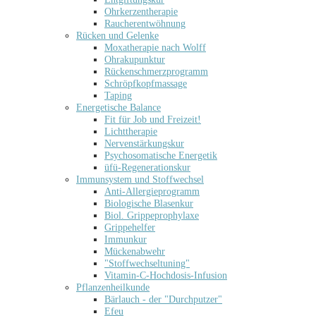
Ohrkerzentherapie
Raucherentwöhnung
Rücken und Gelenke
Moxatherapie nach Wolff
Ohrakupunktur
Rückenschmerzprogramm
Schröpfkopfmassage
Taping
Energetische Balance
Fit für Job und Freizeit!
Lichttherapie
Nervenstärkungskur
Psychosomatische Energetik
üfü-Regenerationskur
Immunsystem und Stoffwechsel
Anti-Allergieprogramm
Biologische Blasenkur
Biol. Grippeprophylaxe
Grippehelfer
Immunkur
Mückenabwehr
"Stoffwechseltuning"
Vitamin-C-Hochdosis-Infusion
Pflanzenheilkunde
Bärlauch - der "Durchputzer"
Efeu