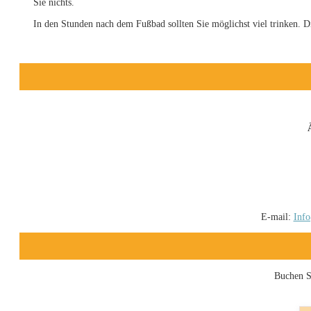
Sie nichts.
In den Stunden nach dem Fußbad sollten Sie möglichst viel trinken. D
E-mail:
Info
Buchen Si