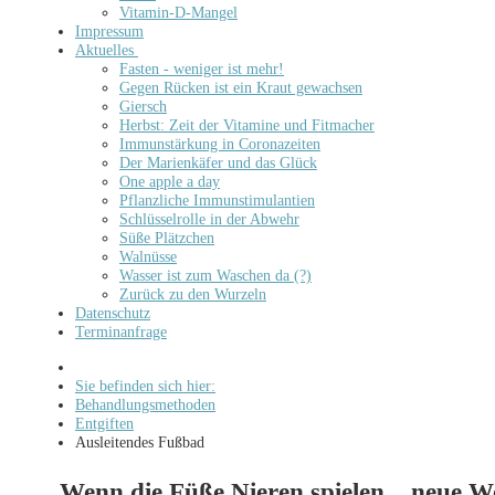
Vitamin-D-Mangel
Impressum
Aktuelles
Fasten - weniger ist mehr!
Gegen Rücken ist ein Kraut gewachsen
Giersch
Herbst: Zeit der Vitamine und Fitmacher
Immunstärkung in Coronazeiten
Der Marienkäfer und das Glück
One apple a day
Pflanzliche Immunstimulantien
Schlüsselrolle in der Abwehr
Süße Plätzchen
Walnüsse
Wasser ist zum Waschen da (?)
Zurück zu den Wurzeln
Datenschutz
Terminanfrage
Sie befinden sich hier:
Behandlungsmethoden
Entgiften
Ausleitendes Fußbad
Wenn die Füße Nieren spielen... neue W