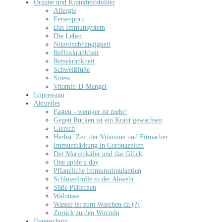
Organe und Krankheitsbilder
Allergie
Fersenporn
Das Immunsystem
Die Leber
Nikotinabhängigkeit
Refluxkrankheit
Reisekrankheit
Schweißfüße
Stress
Vitamin-D-Mangel
Impressum
Aktuelles
Fasten - weniger ist mehr!
Gegen Rücken ist ein Kraut gewachsen
Giersch
Herbst: Zeit der Vitamine und Fitmacher
Immunstärkung in Coronazeiten
Der Marienkäfer und das Glück
One apple a day
Pflanzliche Immunstimulantien
Schlüsselrolle in der Abwehr
Süße Plätzchen
Walnüsse
Wasser ist zum Waschen da (?)
Zurück zu den Wurzeln
Datenschutz