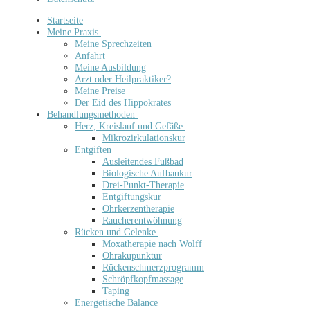
Startseite
Meine Praxis
Meine Sprechzeiten
Anfahrt
Meine Ausbildung
Arzt oder Heilpraktiker?
Meine Preise
Der Eid des Hippokrates
Behandlungsmethoden
Herz, Kreislauf und Gefäße
Mikrozirkulationskur
Entgiften
Ausleitendes Fußbad
Biologische Aufbaukur
Drei-Punkt-Therapie
Entgiftungskur
Ohrkerzentherapie
Raucherentwöhnung
Rücken und Gelenke
Moxatherapie nach Wolff
Ohrakupunktur
Rückenschmerzprogramm
Schröpfkopfmassage
Taping
Energetische Balance