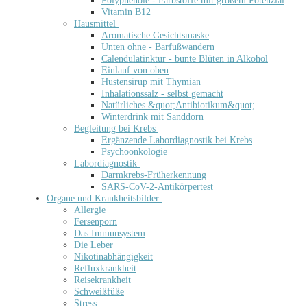
Polyphenole - Farbstoffe mit großem Potenzial
Vitamin B12
Hausmittel
Aromatische Gesichtsmaske
Unten ohne - Barfußwandern
Calendulatinktur - bunte Blüten in Alkohol
Einlauf von oben
Hustensirup mit Thymian
Inhalationssalz - selbst gemacht
Natürliches &quot;Antibiotikum&quot;
Winterdrink mit Sanddorn
Begleitung bei Krebs
Ergänzende Labordiagnostik bei Krebs
Psychoonkologie
Labordiagnostik
Darmkrebs-Früherkennung
SARS-CoV-2-Antikörpertest
Organe und Krankheitsbilder
Allergie
Fersenporn
Das Immunsystem
Die Leber
Nikotinabhängigkeit
Refluxkrankheit
Reisekrankheit
Schweißfüße
Stress