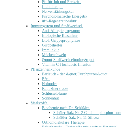
Fit für Job und Freizeit!
Lichttherapie
Nervenstärkungskur
Psychosomatische Energetik
üfü-Regenerationskur
Immunsystem und Stoffwechsel
Anti-Allergieprogramm
Biologische Blasenkur
Biol. Grippeprophylaxe
Grippehelfer
Immunkur
Mückenabwehr
&quot;Stoffwechseltuning&quot;
Vitamin-C-Hochdosis-Infusion
Pflanzenheilkunde
Bärlauch - der &quot;Durchputzer&quot;
Efeu
Holunder
Kapuzinerkresse
Schlüsselblume
Sonnenhut
Vitalstoffe
Biochemie nach Dr. Schüßler
Schüler-Salz Nr. 2 Calcium phosphoricum
Schüßler-Salz Nr. 11 Silicea
Orthomolekulare Therapie