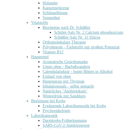
Holunder
Kapuzinerkresse
Schlüsselblume
Sonnenhut
Vitalstoffe
Biochemie nach Dr. Schüßler
Schüler-Salz Nr. 2 Calcium phosphoricum
Schüßler-Salz Nr. 11 Silicea
Orthomolekulare Therapie
Polyphenole - Farbstoffe mit großem Potenzial
Vitamin B12
Hausmittel
Aromatische Gesichtsmaske
Unten ohne - Barfußwandern
Calendulatinktur - bunte Blüten in Alkohol
Einlauf von oben
Hustensirup mit Thymian
Inhalationssalz - selbst gemacht
Natürliches "Antibiotikum"
Winterdrink mit Sanddorn
Begleitung bei Krebs
Ergänzende Labordiagnostik bei Krebs
Psychoonkologie
Labordiagnostik
Darmkrebs-Früherkennung
SARS-CoV-2-Antikörpertest