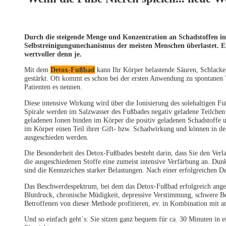
Durch die steigende Menge und Konzentration an Schadstoffen in
Selbstreinigungsmechanismus der meisten Menschen überlastet. Ei
wertvoller denn je.
Mit dem
Detox-Fußbad
kann Ihr Körper belastende Säuren, Schlacken
gestärkt. Oft kommt es schon bei der ersten Anwendung zu spontanen
Patienten es nennen.
Diese intensive Wirkung wird über die Ionisierung des solehaltigen Fuß
Spirale werden im Salzwasser des Fußbades negativ geladene Teilchen 
geladenen Ionen binden im Körper die positiv geladenen Schadstoffe und
im Körper einen Teil ihrer Gift- bzw. Schadwirkung und können in 
ausgeschieden werden.
Die Besonderheit des Detox-Fußbades besteht darin, dass Sie den Ver
die ausgeschiedenen Stoffe eine zumeist intensive Verfärbung an. D
sind die Kennzeichen starker Belastungen. Nach einer erfolgreichen D
Das Beschwerdespektrum, bei dem das Detox-Fußbad erfolgreich angewe
Blutdruck, chronische Müdigkeit, depressive Verstimmung, schwere B
Betroffenen von dieser Methode profitieren, ev. in Kombination mit 
Und so einfach geht´s: Sie sitzen ganz bequem für ca. 30 Minuten in e